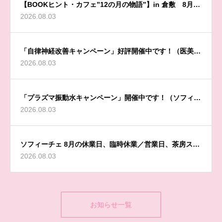
【BOOKヒント・カフェ”12の月の物語”】in 倉敷 8月開
2026.08.03
催のお知らせ
「自律神経改善キャンペーン」好評開催中です！（医美同
2026.08.03
源 Sophyceからのお知らせ）
「プラズマ振動水キャンペーン」開催中です！（ソフィー
2026.08.03
チェからのお知らせ）
ソフィーチェ 8月の休業日、臨時休業／営業日、茶房スペ
2026.08.03
ース／施術ルーム休業日のお知らせ（医美同源 Sophyce
からのお知らせ）
お知らせ一覧