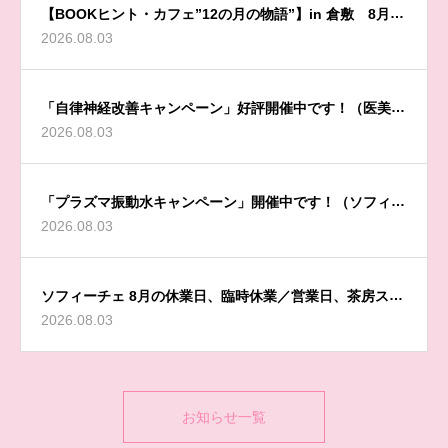
【BOOKヒント・カフェ”12の月の物語”】in 倉敷 8月開
2026.08.03
催のお知らせ
「自律神経改善キャンペーン」好評開催中です！（医美同
2026.08.03
源 Sophyceからのお知らせ）
「プラズマ振動水キャンペーン」開催中です！（ソフィー
2026.08.03
チェからのお知らせ）
ソフィーチェ 8月の休業日、臨時休業／営業日、茶房スペ
2026.08.03
ース／施術ルーム休業日のお知らせ（医美同源 Sophyce
からのお知らせ）
お知らせ一覧