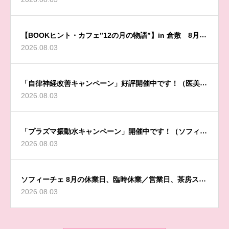
【BOOKヒント・カフェ”12の月の物語”】in 倉敷 8月開
2026.08.03
催のお知らせ
「自律神経改善キャンペーン」好評開催中です！（医美同
2026.08.03
源 Sophyceからのお知らせ）
「プラズマ振動水キャンペーン」開催中です！（ソフィー
2026.08.03
チェからのお知らせ）
ソフィーチェ 8月の休業日、臨時休業／営業日、茶房スペ
2026.08.03
ース／施術ルーム休業日のお知らせ（医美同源 Sophyce
からのお知らせ）