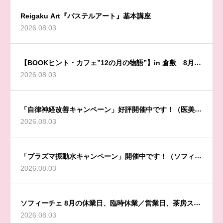
Reigaku Art『パステルアート』基本講座
2026.08.03
【BOOKヒント・カフェ”12の月の物語”】in 倉敷 8月開
2026.08.03
催のお知らせ
「自律神経改善キャンペーン」好評開催中です！（医美同
2026.08.03
源 Sophyceからのお知らせ）
「プラズマ振動水キャンペーン」開催中です！（ソフィー
2026.08.03
チェからのお知らせ）
ソフィーチェ 8月の休業日、臨時休業／営業日、茶房スペ
2026.08.03
ース／施術ルーム休業日のお知らせ（医美同源 Sophyce