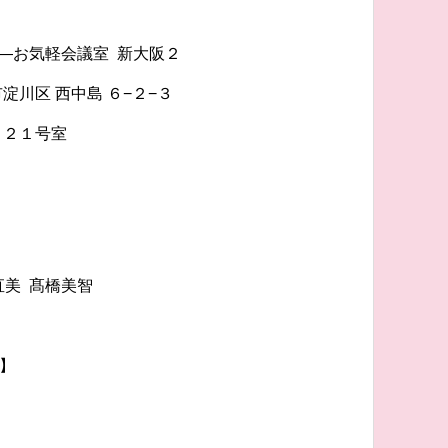
室―お気軽会議室 新大阪２
阪市淀川区 西中島 ６−２−３
６２１号室
直美 髙橋美智
】