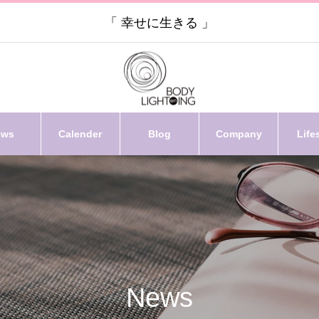
「 幸せに生きる 」
ews
Calender
Blog
Company
Life
News