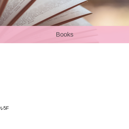
Books
ル5F