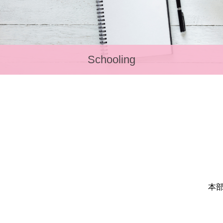
Schooling
本部